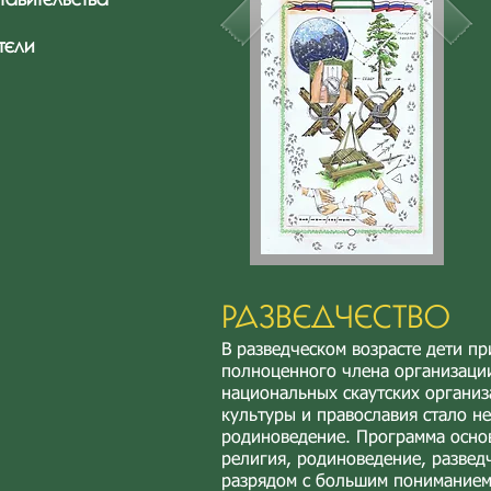
тели
РАЗВЕДЧЕСТВО
В разведческом возрасте дети 
полноценного члена организации
национальных скаутских организ
культуры и православия стало н
родиноведение. Программа основ
религия, родиноведение, разведч
разрядом с большим пониманием п