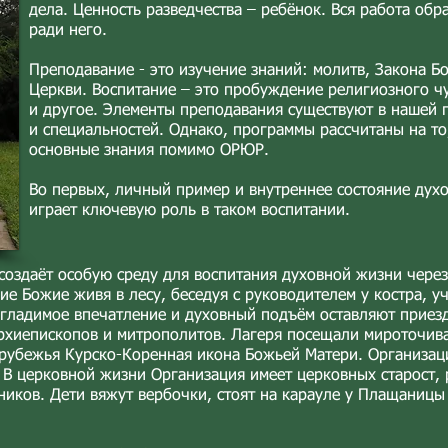
дела. Ценность разведчества – ребёнок. Вся работа обр
ради него.
Преподавание - это изучение знаний: молитв, Закона Бо
Церкви. Воспитание – это пробуждение религиозного чу
и другое. Элементы преподавания существуют в нашей 
и специальностей. Однако, программы рассчитаны на то
основные знания помимо ОРЮР.
Во первых, личный пример и внутреннее состояние дух
играет ключевую роль в таком воспитании.
создаёт особую среду для воспитания духовной жизни чере
ие Божие живя в лесу, беседуя с руководителем у костра, у
згладимое впечатление и духовный подъём оставляют приез
архиепископов и митрополитов. Лагеря посещали мироточив
арубежья Курско-Коренная икона Божьей Матери. Организац
В церковной жизни Организация имеет церковных старост, р
иков. Дети вяжут вербочки, стоят на карауле у Плащаницы 