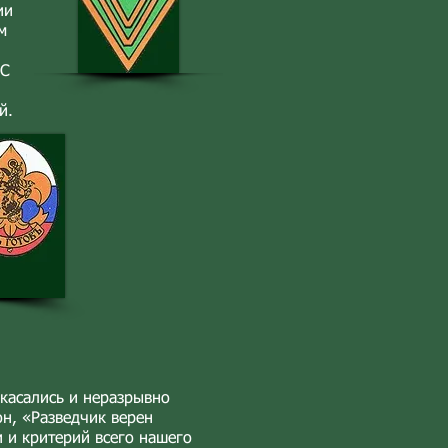
ии
м
 С
​​
икасались и неразрывно
он, «Разведчик верен
и и критерий всего нашего