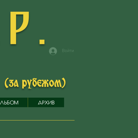
.Р.
Войти
в
(за рубежом)
ЛЬБОМ
АРХИВ