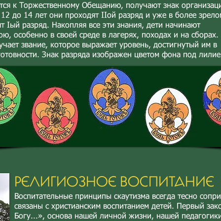
ются к Торжественному Обещанию, получают знак организац
т 12 до 14 лет они проходят IIой разряд и уже в более зрело
ят Iый разряд. Накопляя все эти знания, дети начинают
ю, особенно в своей среде в лагерях, походах и на сборах.
чает звание, которое выражает уровень, достигнутый им в
отовности. Знак разряда изображен цветом фона под лилией.
РЕЛИГИОЗНОЕ ВОСПИТАНИЕ
Воспитательные принципы скаутизма всегда тесно сопр
связаны с христианским воспитанием детей. Первый зак
Богу...», основа нашей личной жизни, нашей педагогик