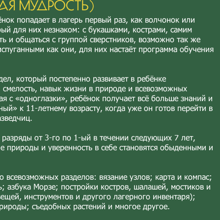
АЯ МУДРОСТЬ)
ёнок попадает в лагерь первый раз, как волчонок или
рый для них незнаком: с букашками, кострами, самим
ить и общаться с группой сверстников, возможно так же
испуганными как они, для них настаёт программа обучения
дел, который постепенно развивает в ребёнке
, смелость, навык жизни в природе и всевозможных
я с «одноглазки», ребёнок получает всё больше знаний и
ный» к 11-летнему возрасту, когда уже он готов перейти в
азведчиц.
я разряды от 3-го по 1-ый в течении следующих 7 лет,
ие природы и уверенность в себе становятся обыденными и
 всевозможных разделов: вязание узлов; карта и компас;
; азбука Морзе; постройки костров, шалашей, мостиков и
вещей, инструментов и другого лагерного инвентаря);
рироды; съедобных растений и многое другое.​