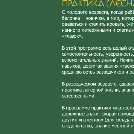
ПРАКТИКА (ЛЕСН
С молодого возраста, когда реб
белочка – новички, в мир, кото
одеваться и стелить кровать, ж
немного потерянными и слегка 
«глазок».
В этой программе есть целый от
самостоятельность, уверенность
вспомогательных знаний. Начина
навыков, достигая звания «таёж
среднюю ветвь разведчиков и р
В разведческом возрасте, сдава
практика лагерной жизни, знан
естественными.
В программе практики множество
дорожные знаки; скорая помощь
других «патентов» (для склада 
следопытство; знание местной п