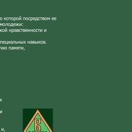
ю которой посредством ее
 молодежи:
кой нравственности и
специальных навыков.
тию памяти,
х
и
 и,