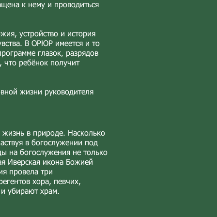
ащена к нему и проводиться
жия, устройство и история
вства. В ОРЮР имеется и то
программе глазок, разрядов
, что ребёнок получит
овной жизни руководителя
з жизнь в природе. Насколько
частвуя в богослужении под
ды на богослужения не только
ая Иверская икона Божией
ия провела три
егентов хора, певчих,
и убирают храм.​