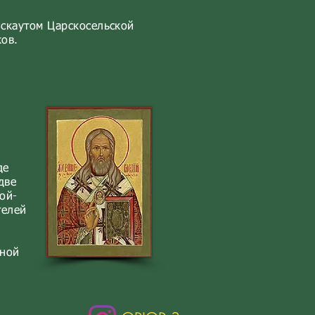
 скаутом Царскосельской
ов.
де
две
ой-
телей
вной