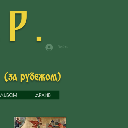
.Р.
Войти
в
(за рубежом)
ЛЬБОМ
АРХИВ