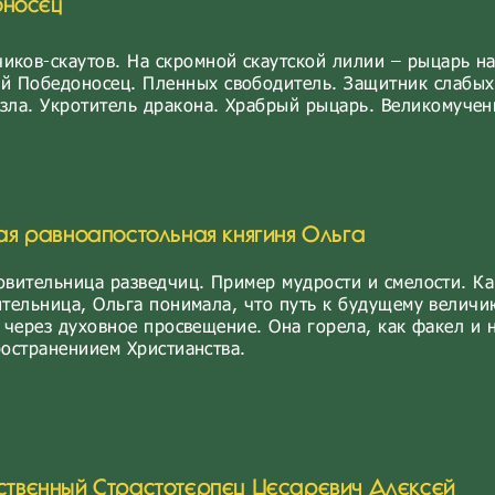
оносец
иков-скаутов. На скромной скаутской лилии – рыцарь н
ий Победоносец. Пленных свободитель. Защитник слабых
 зла. Укротитель дракона. Храбрый рыцарь. Великомучен
ая равноапостольная
к
нягиня Ольга
овительница разведчиц. Пример мудрости и смелости. Ка
ительница, Ольга понимала, что путь к будущему велич
 через духовное просвещение. Она горела, как факел и 
остранениием Христианства.
твенный Cтрастотерпец Цесаревич Алексей