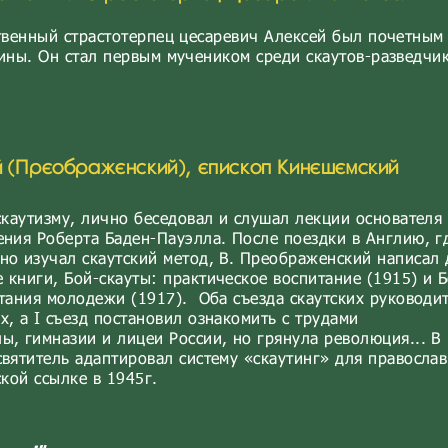
твенный страстотерпец цесаревич Алексей был почетным
ины. Он стал первым мучеником среди скаутов-разведчик
ий (Преображенский), епископ Кинешемский
скаутизму, лично беседовал и слушал лекции основателя
ения Роберта Баден-Пауэлла. После поездки в Англию, г
но изучал скаутский метод, В. Преображенский написал 
книги, Бой-скауты: практическое воспитание (1915) и Б
итания молодежи (1917). Оба съезда скаутских руководи
, а I съезд постановил ознакомить с трудами
ы, гимназии и лицеи России, но грянула революция... В
святитель адаптировал систему «скаутинг» для правосла
ской ссылке в 1945г.