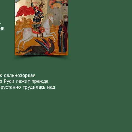
а
.
ик
к дальнозоркая
ию Руси лежит прежде
неустанно трудилась над