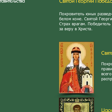
Святой Георгий Побед
тавительства
Покровитель юных разведч
белом коне. Святой Георг
Страх врагам. Победитель
за веру в Христа.
Свят
Покр
прав
всего
распр
Царс