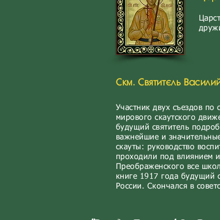
Царс
друж
Скм. Святитель Васил
Участник двух съездов по 
мирового скаутского движ
будущий святитель подроб
важнейшие и значительные 
скауты: руководство восп
проходили под влиянием их
Преображенского все школ
книге 1917 года будущий 
России. Скончался в совет