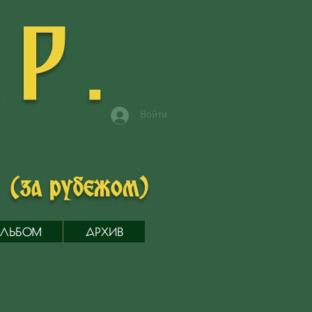
.Р.
Войти
в
(за рубежом)
ЛЬБОМ
АРХИВ