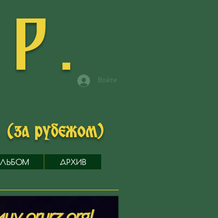
.Р.
Войти
в
(за рубежом)
ЛЬБОМ
АРХИВ
у orurz.org!